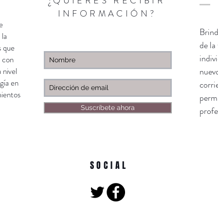
¿QUIERES RECIBIR
INFORMACIÓN?
e
Brind
 la
de la
s que
indiv
a con
 nivel
nuevo
gía en
corri
mientos
permi
Suscríbete ahora
profe
SOCIAL