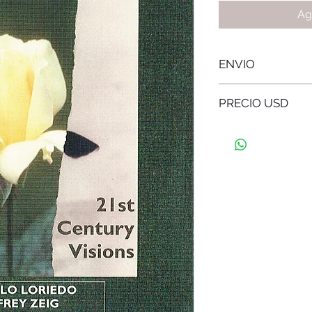
Ag
ENVIO
El costo es (Más gas
PRECIO USD