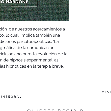
ución  de nuestros acercamientos a 
po, lo cual  implica también una 
adiciones psicoterapéuticas. "La 
ragmática de la comunicación 
icksoniano puro; la evolución de la 
ón de hipnosis experimental; así 
as hipnóticas en la terapia breve.
MIS
 INTEGRAL