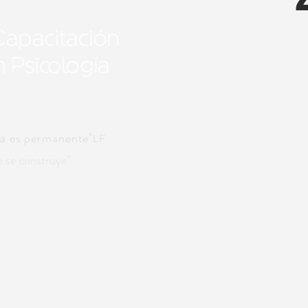
da es permanente"
LF
 se construye
"