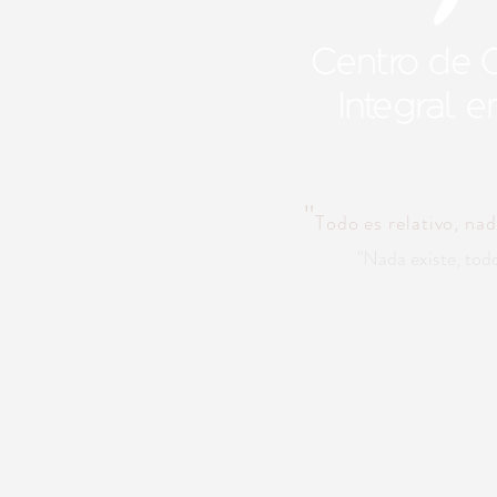
"
Todo es relativo, na
"
Nada existe, t
odo